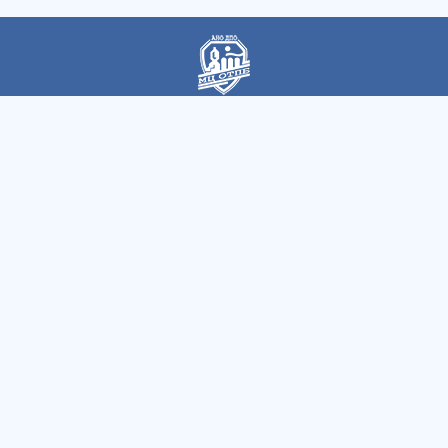
Автономная некоммерческая организация
дополнительного профессионального образования
«Магнитогорский центр охраны труда и промышленной
безопасности»
Быстрые ссылки
Все курсы
Вопросы
Как записаться
Контакты
Чапаева 12 пом. 1, г. Магнитогорск, 455000