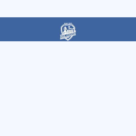
Автономная некоммерческая организация
дополнительного профессионального образования
«Магнитогорский центр охраны труда и промышленной
безопасности»
Быстрые ссылки
Все курсы
Вопросы
Как записаться
Контакты